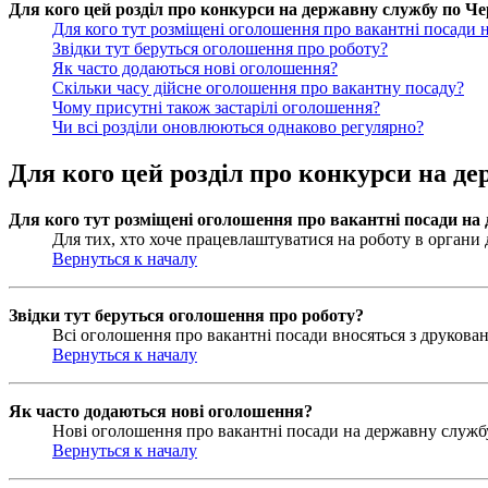
Для кого цей розділ про конкурси на державну службу по Чер
Для кого тут розміщені оголошення про вакантні посади 
Звідки тут беруться оголошення про роботу?
Як часто додаються нові оголошення?
Скільки часу дійсне оголошення про вакантну посаду?
Чому присутні також застарілі оголошення?
Чи всі розділи оновлюються однаково регулярно?
Для кого цей розділ про конкурси на де
Для кого тут розміщені оголошення про вакантні посади на
Для тих, хто хоче працевлаштуватися на роботу в органи д
Вернуться к началу
Звідки тут беруться оголошення про роботу?
Всі оголошення про вакантні посади вносяться з друковани
Вернуться к началу
Як часто додаються нові оголошення?
Нові оголошення про вакантні посади на державну службу 
Вернуться к началу