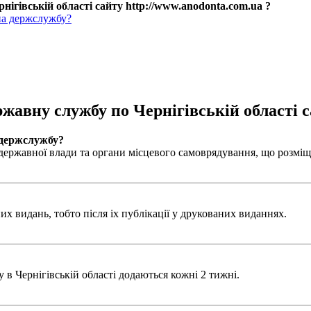
нігівській області сайту http://www.anodonta.com.ua ?
на держслужбу?
ржавну службу по Чернігівській області с
 держслужбу?
ержавної влади та органи місцевого самоврядування, що розміщен
х видань, тобто після іх публікації у друкованих виданнях.
в Чернігівській області додаються кожні 2 тижні.