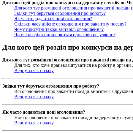
Для кого цей розділ про конкурси на державну службу по Чер
Для кого тут розміщені оголошення про вакантні посади 
Звідки тут беруться оголошення про роботу?
Як часто додаються нові оголошення?
Скільки часу дійсне оголошення про вакантну посаду?
Чому присутні також застарілі оголошення?
Чи всі розділи оновлюються однаково регулярно?
Для кого цей розділ про конкурси на де
Для кого тут розміщені оголошення про вакантні посади на
Для тих, хто хоче працевлаштуватися на роботу в органи д
Вернуться к началу
Звідки тут беруться оголошення про роботу?
Всі оголошення про вакантні посади вносяться з друковани
Вернуться к началу
Як часто додаються нові оголошення?
Нові оголошення про вакантні посади на державну службу 
Вернуться к началу