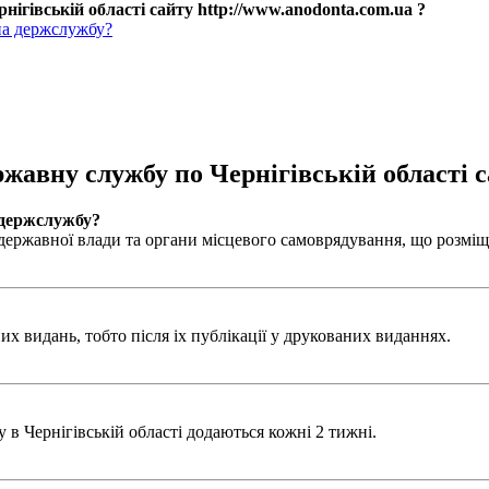
нігівській області сайту http://www.anodonta.com.ua ?
на держслужбу?
ржавну службу по Чернігівській області с
 держслужбу?
ержавної влади та органи місцевого самоврядування, що розміщен
х видань, тобто після іх публікації у друкованих виданнях.
в Чернігівській області додаються кожні 2 тижні.