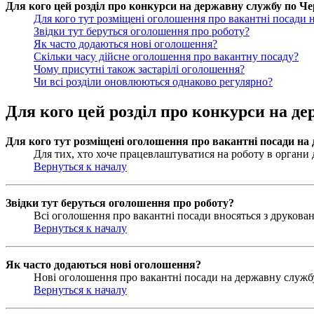
Для кого цей розділ про конкурси на державну службу по Чер
Для кого тут розміщені оголошення про вакантні посади 
Звідки тут беруться оголошення про роботу?
Як часто додаються нові оголошення?
Скільки часу дійсне оголошення про вакантну посаду?
Чому присутні також застарілі оголошення?
Чи всі розділи оновлюються однаково регулярно?
Для кого цей розділ про конкурси на де
Для кого тут розміщені оголошення про вакантні посади на
Для тих, хто хоче працевлаштуватися на роботу в органи д
Вернуться к началу
Звідки тут беруться оголошення про роботу?
Всі оголошення про вакантні посади вносяться з друковани
Вернуться к началу
Як часто додаються нові оголошення?
Нові оголошення про вакантні посади на державну службу 
Вернуться к началу