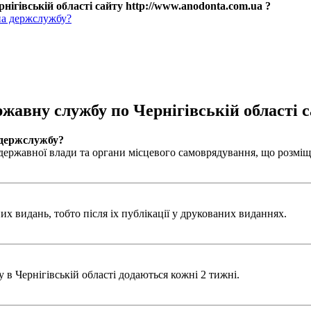
нігівській області сайту http://www.anodonta.com.ua ?
на держслужбу?
ржавну службу по Чернігівській області с
 держслужбу?
ержавної влади та органи місцевого самоврядування, що розміщен
х видань, тобто після іх публікації у друкованих виданнях.
в Чернігівській області додаються кожні 2 тижні.