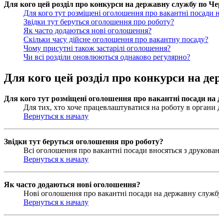
Для кого цей розділ про конкурси на державну службу по Чер
Для кого тут розміщені оголошення про вакантні посади 
Звідки тут беруться оголошення про роботу?
Як часто додаються нові оголошення?
Скільки часу дійсне оголошення про вакантну посаду?
Чому присутні також застарілі оголошення?
Чи всі розділи оновлюються однаково регулярно?
Для кого цей розділ про конкурси на де
Для кого тут розміщені оголошення про вакантні посади на
Для тих, хто хоче працевлаштуватися на роботу в органи д
Вернуться к началу
Звідки тут беруться оголошення про роботу?
Всі оголошення про вакантні посади вносяться з друковани
Вернуться к началу
Як часто додаються нові оголошення?
Нові оголошення про вакантні посади на державну службу 
Вернуться к началу