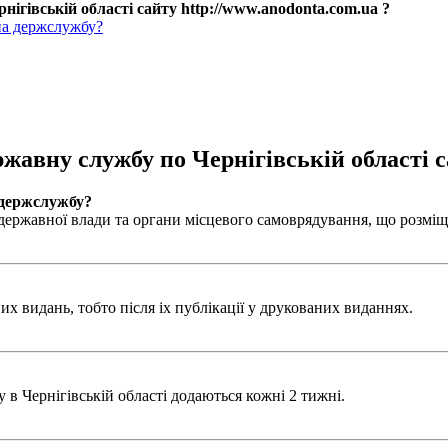
нігівській області сайту http://www.anodonta.com.ua ?
на держслужбу?
ржавну службу по Чернігівській області с
 держслужбу?
ержавної влади та органи місцевого самоврядування, що розміщен
х видань, тобто після іх публікації у друкованих виданнях.
в Чернігівській області додаються кожні 2 тижні.