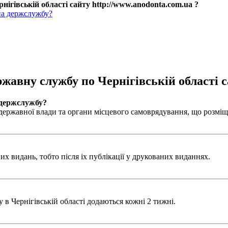
нігівській області сайту http://www.anodonta.com.ua ?
на держслужбу?
ржавну службу по Чернігівській області с
 держслужбу?
ержавної влади та органи місцевого самоврядування, що розміщен
х видань, тобто після іх публікації у друкованих виданнях.
в Чернігівській області додаються кожні 2 тижні.