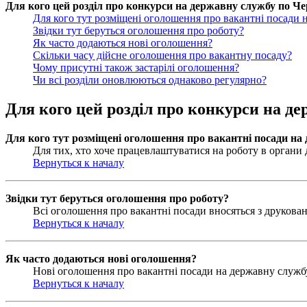
Для кого цей розділ про конкурси на державну службу по Чер
Для кого тут розміщені оголошення про вакантні посади 
Звідки тут беруться оголошення про роботу?
Як часто додаються нові оголошення?
Скільки часу дійсне оголошення про вакантну посаду?
Чому присутні також застарілі оголошення?
Чи всі розділи оновлюються однаково регулярно?
Для кого цей розділ про конкурси на де
Для кого тут розміщені оголошення про вакантні посади на
Для тих, хто хоче працевлаштуватися на роботу в органи д
Вернуться к началу
Звідки тут беруться оголошення про роботу?
Всі оголошення про вакантні посади вносяться з друковани
Вернуться к началу
Як часто додаються нові оголошення?
Нові оголошення про вакантні посади на державну службу 
Вернуться к началу