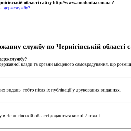
нігівській області сайту http://www.anodonta.com.ua ?
на держслужбу?
ржавну службу по Чернігівській області с
 держслужбу?
ержавної влади та органи місцевого самоврядування, що розміщен
х видань, тобто після іх публікації у друкованих виданнях.
в Чернігівській області додаються кожні 2 тижні.