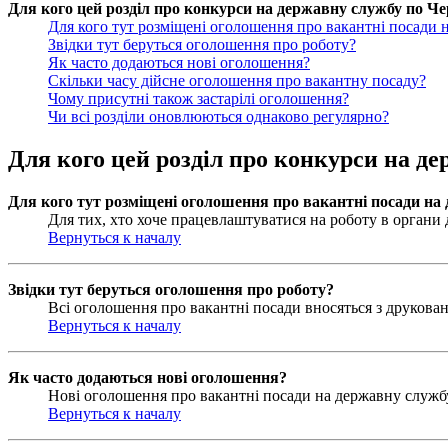
Для кого цей розділ про конкурси на державну службу по Чер
Для кого тут розміщені оголошення про вакантні посади 
Звідки тут беруться оголошення про роботу?
Як часто додаються нові оголошення?
Скільки часу дійсне оголошення про вакантну посаду?
Чому присутні також застарілі оголошення?
Чи всі розділи оновлюються однаково регулярно?
Для кого цей розділ про конкурси на де
Для кого тут розміщені оголошення про вакантні посади на
Для тих, хто хоче працевлаштуватися на роботу в органи д
Вернуться к началу
Звідки тут беруться оголошення про роботу?
Всі оголошення про вакантні посади вносяться з друковани
Вернуться к началу
Як часто додаються нові оголошення?
Нові оголошення про вакантні посади на державну службу 
Вернуться к началу