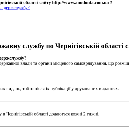
нігівській області сайту http://www.anodonta.com.ua ?
на держслужбу?
ржавну службу по Чернігівській області с
 держслужбу?
ержавної влади та органи місцевого самоврядування, що розміщен
х видань, тобто після іх публікації у друкованих виданнях.
в Чернігівській області додаються кожні 2 тижні.