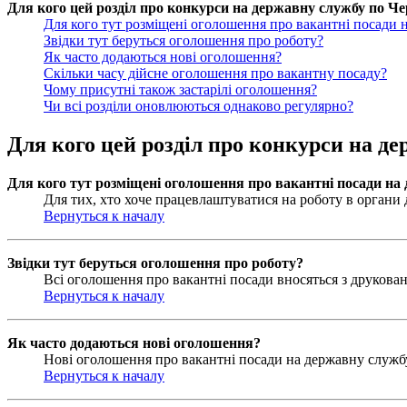
Для кого цей розділ про конкурси на державну службу по Чер
Для кого тут розміщені оголошення про вакантні посади 
Звідки тут беруться оголошення про роботу?
Як часто додаються нові оголошення?
Скільки часу дійсне оголошення про вакантну посаду?
Чому присутні також застарілі оголошення?
Чи всі розділи оновлюються однаково регулярно?
Для кого цей розділ про конкурси на де
Для кого тут розміщені оголошення про вакантні посади на
Для тих, хто хоче працевлаштуватися на роботу в органи д
Вернуться к началу
Звідки тут беруться оголошення про роботу?
Всі оголошення про вакантні посади вносяться з друковани
Вернуться к началу
Як часто додаються нові оголошення?
Нові оголошення про вакантні посади на державну службу 
Вернуться к началу